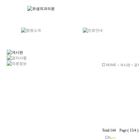
HOME > 게시판 > 
Total:144 Page:( 15/4 