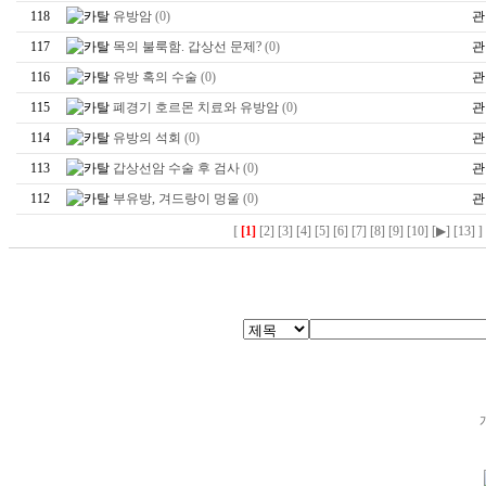
118
유방암
(0)
관
117
목의 불룩함. 갑상선 문제?
(0)
관
116
유방 혹의 수술
(0)
관
115
폐경기 호르몬 치료와 유방암
(0)
관
114
유방의 석회
(0)
관
113
갑상선암 수술 후 검사
(0)
관
112
부유방, 겨드랑이 멍울
(0)
관
[
[1]
[2]
[3]
[4]
[5]
[6]
[7]
[8]
[9]
[10]
[▶]
[13]
]