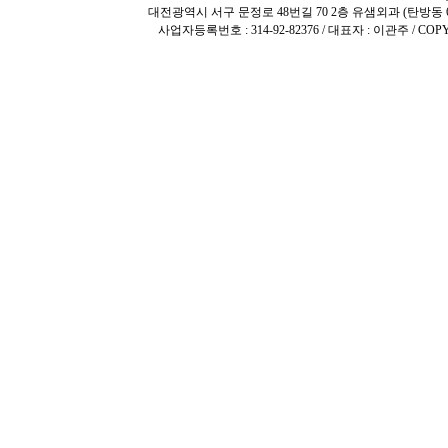
대전광역시 서구 문정로 48번길 70 2층 유샘외과 (탄방동 642 우리
사업자등록번호 : 314-92-82376 / 대표자 : 이관주 / COPYR