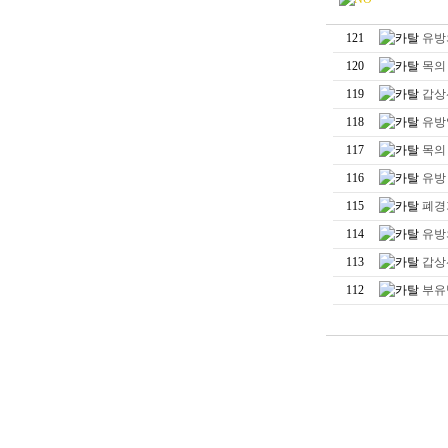
121
유방
120
목의
119
갑상
118
유방
117
목의
116
유방
115
폐경
114
유방
113
갑상
112
부유