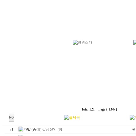
Total:121 Page:( 13/6 )
71
(증례) 갑상선암
(0)
관