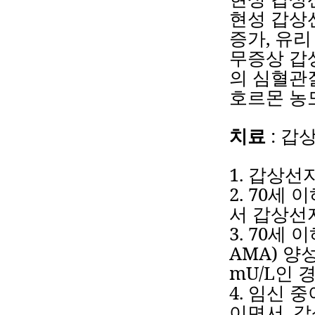
현성
갑상
증가
,
유리
무증상
갑
의
심혈관
호르몬
농
치료
:
갑
1.
갑상선
2.
70
세
이
서
갑상선
3.
70
세
이
AMA)
양
mU/L
인
4.
임신
중
이면서
,
갑