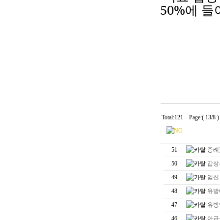
50%
에
들
Total:121 Page:( 13/8 
51
증례
50
갑상
49
임신
48
유방
47
유방
46
아급