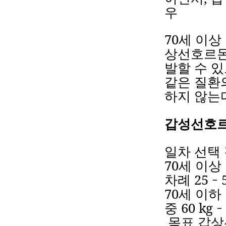
우
70
세
이상
상선호르
발할
수
있
같은
질환
하지
않는
갑성선호
일차
선택
70
세
이상
차례
25
–
70
세
이하
중
60 kg
–
목표
갑상