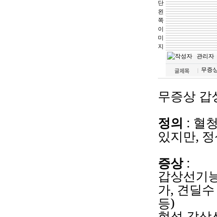
무증상
무증상
갑
정의
:
혈
있지만
,
정
증상
:
갑상선기
가
,
견딜수
등
)
현성
갑상